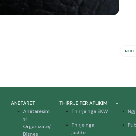
NEXT
ANETARET
THIRRJE PER APLIKIM
-
Anëtarësim
Thirrje nga EKW
Ngj
si
Thirje nga
Pub
Organizate/
jashte
Biznes