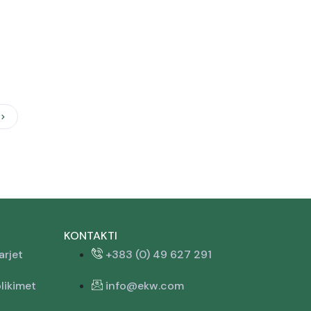
KONTAKTI
arjet
+383 (0) 49 627 291
likimet
info@ekw.com