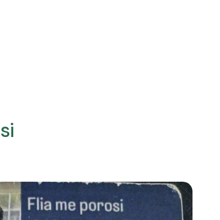
Nesh
Anëtarët
Ngjarjet
Publikimet
Thirrje per apli
si