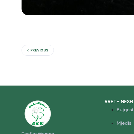
PREVIOUS
RRETH NESH
Bujqësi
Mjedis
EcoKosWomen