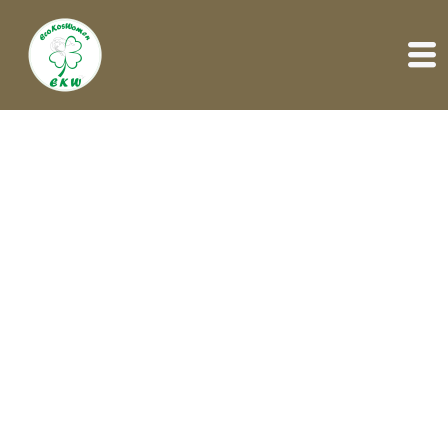
O nama
Korisnik
Događaji
Publikacije
Poziv za prijave
Kontakt
Serbian