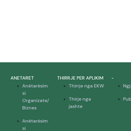
ANETARET
THIRRJE PER APLIKIM
-
Anëtarësim
Thirrje nga EKW
Ngj
si
Thirje nga
Pub
Organizate/
jashte
Biznes
Anëtarësim
si