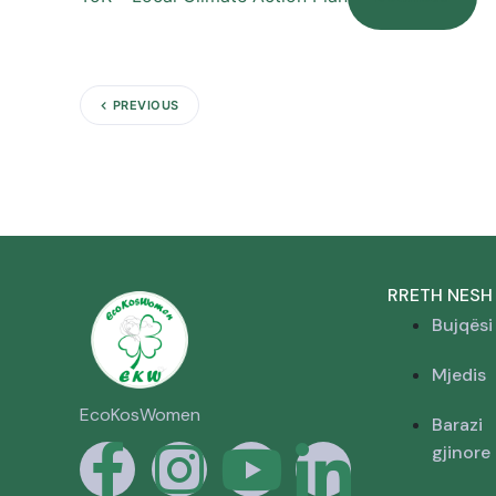
PREVIOUS
RRETH NESH
Bujqësi
Mjedis
EcoKosWomen
Barazi
gjinore