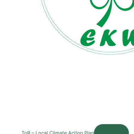
ToR – Local Climate Action Plan
Download