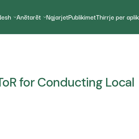
Nesh
Anëtarët
Ngjarjet
Publikimet
Thirrje per apli
 ToR for Conducting Local