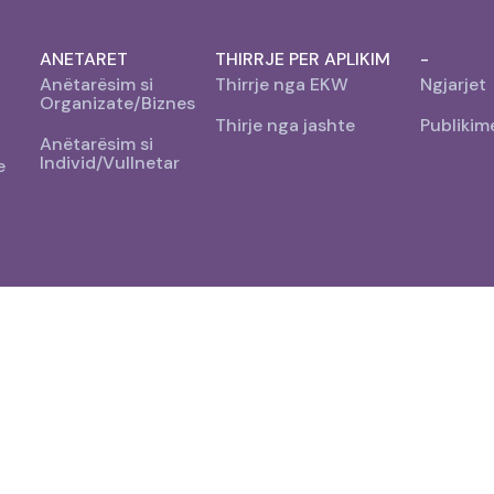
ANETARET
THIRRJE PER APLIKIM
-
Anëtarësim si
Thirrje nga EKW
Ngjarjet
Organizate/Biznes
Thirje nga jashte
Publikim
Anëtarësim si
Individ/Vullnetar
e