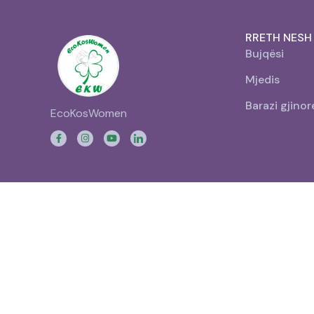
RRETH NESH
Bujqësi
Mjedis
Barazi gjinor
EcoKosWomen